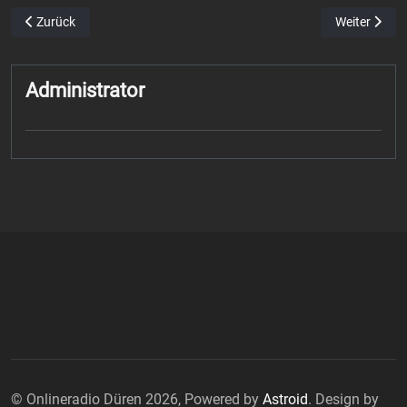
Vorheriger Beitrag: Trainer Kristopher Fetz – 1. FC Düren
Nächster Bei
Zurück
Weiter
Administrator
© Onlineradio Düren 2026, Powered by
Astroid
. Design by