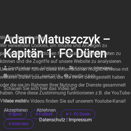
Adam Matuszczyk –
Wir benutzen Cookies!
Wir verwenden Cookies, um Inhalte und Anzeigen zu
Kapitän 1. FC Düren
personalisieren, Funktionen für soziale Medien anbieten zu
können und die Zugriffe auf unsere Website zu analysieren.
Geschrieben von:
Administrator
Kategorie:
Interviews
Unsere Partner führen diese Informationen möglicherweise mit
Veröffentlicht: 01. April 2025
Zugriffe: 1840
weiteren Daten zusammen, die Sie ihnen bereitgestellt haben
oder die sie im Rahmen Ihrer Nutzung der Dienste gesammelt
Schauen Sie sich hier das Video an.
haben. Ohne diese Zustimmung funktionieren z.B. die YouTube-
Videos nicht!
Viele weitere Videos finden Sie auf unserem Youtube-Kanal!
Akzeptieren
Ablehnen
# Sport
# Fußball
# 1. FC Düren
Datenschutz
|
Impressum
# Interview