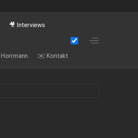
🎥 Interviews
Off-Canvas Toggle
i Horrmann
✉️ Kontakt