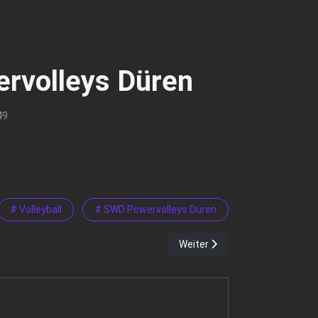
ervolleys Düren
49
# Volleyball
# SWD Powervolleys Düren
Nächster Beitrag: Tim Stöhr 
Weiter