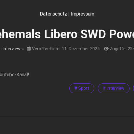
Datenschutz
|
Impressum
 ehemals Libero SWD Pow
e:
Interviews
Veröffentlicht: 11. Dezember 2024
Zugriffe: 22
Youtube-Kanal!
# Sport
# Interview
ieler Alemannia Aachen