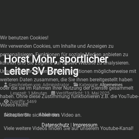
Wir benutzen Cookies!
Wir verwenden Cookies, um Inhalte und Anzeigen zu
personalisieren, Funktionen für soziale Medien anbieten zu
Horst Mohr, sportlicher
können und die Zugriffe auf unsere Website zu analysieren.
Leiter SV Breinig
Unsere Partner führen diese Informationen möglicherweise mit
weiteren Daten zusammen, die Sie ihnen bereitgestellt haben
Geschrieben von:
Administrator
Kategorie:
Allgemeines
oder die sie im Rahmen Ihrer Nutzung der Dienste gesammelt
Lesezeit: 1 Minuten
Veröffentlicht: 13. Mai 2025
haben. Ohne diese Zustimmung funktionieren z.B. die YouTube-
Zugriffe: 5469
Videos nicht!
Akzeptieren
Ablehnen
Schauen Sie sich hier das Video an.
Datenschutz
|
Impressum
Viele weitere Videos finden Sie auf unserem Youtube-Kanal!