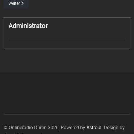
Nächster Beitrag: Tim Peter – Außenangreifer des VfB Friedrichshaf
Weiter
Administrator
© Onlineradio Düren 2026, Powered by
Astroid
. Design by