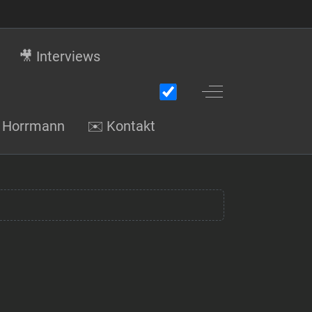
🎥 Interviews
Off-Canvas Toggle
gi Horrmann
✉️ Kontakt