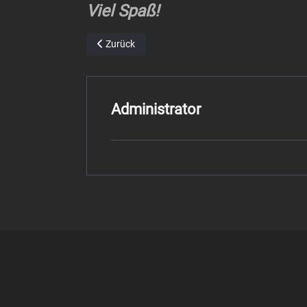
Viel Spaß!
Vorheriger Beitrag: Impressum
Zurück
Administrator