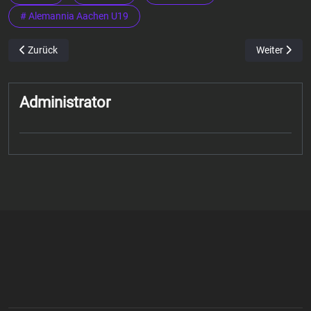
# Alemannia Aachen U19
Vorheriger Beitrag: Oguzkaan Gökcesin Co-Trainer Alemannia U 19 
Nächster Bei
Zurück
Weiter
Administrator