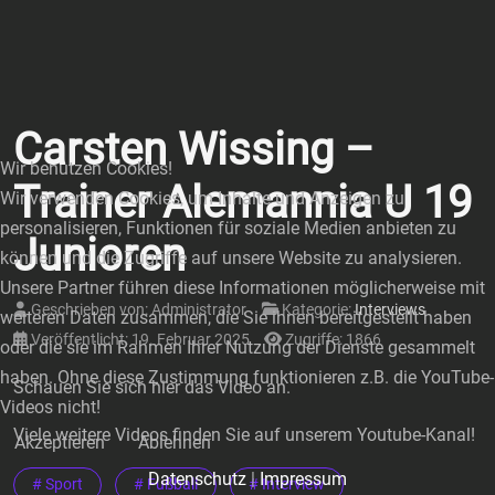
Carsten Wissing –
Wir benutzen Cookies!
Trainer Alemannia U 19
Wir verwenden Cookies, um Inhalte und Anzeigen zu
personalisieren, Funktionen für soziale Medien anbieten zu
Junioren
können und die Zugriffe auf unsere Website zu analysieren.
Unsere Partner führen diese Informationen möglicherweise mit
Geschrieben von:
Administrator
Kategorie:
Interviews
weiteren Daten zusammen, die Sie ihnen bereitgestellt haben
Veröffentlicht: 19. Februar 2025
Zugriffe: 1866
oder die sie im Rahmen Ihrer Nutzung der Dienste gesammelt
haben. Ohne diese Zustimmung funktionieren z.B. die YouTube-
Schauen Sie sich hier das Video an.
Videos nicht!
Viele weitere Videos finden Sie auf unserem Youtube-Kanal!
Akzeptieren
Ablehnen
Datenschutz
|
Impressum
# Sport
# Fußball
# Interview