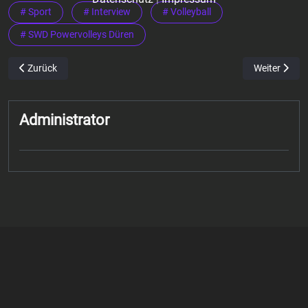
# Sport
# Interview
# Volleyball
# SWD Powervolleys Düren
Vorheriger Beitrag: Tomi Saarinen – Zuspieler SWD Powervolleys Dü
Nächster Beit
Zurück
Weiter
Administrator