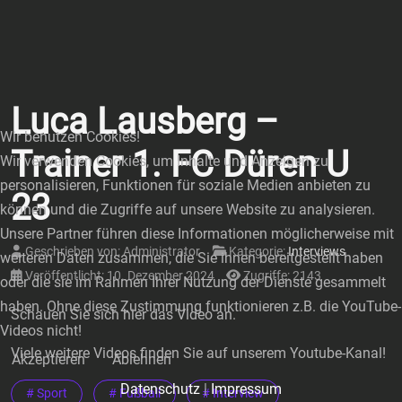
Luca Lausberg –
Wir benutzen Cookies!
Trainer 1. FC Düren U
Wir verwenden Cookies, um Inhalte und Anzeigen zu
personalisieren, Funktionen für soziale Medien anbieten zu
23
können und die Zugriffe auf unsere Website zu analysieren.
Unsere Partner führen diese Informationen möglicherweise mit
Geschrieben von:
Administrator
Kategorie:
Interviews
weiteren Daten zusammen, die Sie ihnen bereitgestellt haben
Veröffentlicht: 10. Dezember 2024
Zugriffe: 2143
oder die sie im Rahmen Ihrer Nutzung der Dienste gesammelt
haben. Ohne diese Zustimmung funktionieren z.B. die YouTube-
Schauen Sie sich hier das Video an.
Videos nicht!
Viele weitere Videos finden Sie auf unserem Youtube-Kanal!
Akzeptieren
Ablehnen
Datenschutz
|
Impressum
# Sport
# Fußball
# Interview