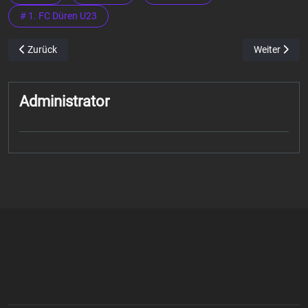
# 1. FC Düren U23
Vorheriger Beitrag: Yunus Kocak – Trainer Viktoria Arnoldsweiler
Nächster Bei
Zurück
Weiter
Administrator