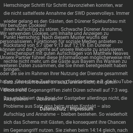
Herrschinger Schritt für Schritt davonziehen konnten, war
die nicht sattelfeste Annahme der SWD powervolleys. Immer
wieder gelang es den Gästen, den Dürener Spielaufbau mit
Wir benutzen Cookies!
ihrem Aufschlag zu stören. Schwache Dürener Annahme,
Wir verwenden Cookies, um Inhalte und Anzeigen zu
Punkt Herrsching: Nach diesem Muster wuchs der
personalisieren, Funktionen für soziale Medien anbieten zu
Rückstand von 5:7 über 9:13 auf 12:19. Ein Dürener
können und die Zugriffe auf unsere Website zu analysieren.
Zwischenspurt mit guten Aufschlägen von Matthew Neaves
Unsere Partner führen diese Informationen möglicherweise mit
reichte nicht mehr, um die Gäste aus Bayern ins Wanken zu
weiteren Daten zusammen, die Sie ihnen bereitgestellt haben
bringen.
oder die sie im Rahmen Ihrer Nutzung der Dienste gesammelt
haben. Ohne diese Zustimmung funktionieren z.B. die YouTube-
Satz zwei läuft besser an aus Dürener Sicht, mit guten
Videos nicht!
Blocks und Gegenangriffen zieht Düren schnell auf 7:3 weg.
Das stabilisiert das Spiel der Gastgeber allerdings nicht, die
Akzeptieren
Ablehnen
Probleme aus Satz eins beim ersten Kontakt – also
Datenschutz
|
Impressum
Aufschlag und Annahme – bleiben bestehen. So wiederholt
sich das Schema mit Gästen, die konsequent ihre Chancen
im Gegenangriff nutzen. Sie ziehen beim 14:14 gleich, nach