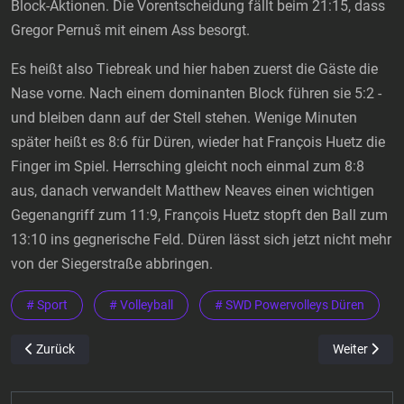
Block-Aktionen. Die Vorentscheidung fällt beim 21:15, dass
Gregor Pernuš mit einem Ass besorgt.
Es heißt also Tiebreak und hier haben zuerst die Gäste die
Nase vorne. Nach einem dominanten Block führen sie 5:2 -
und bleiben dann auf der Stell stehen. Wenige Minuten
später heißt es 8:6 für Düren, wieder hat François Huetz die
Finger im Spiel. Herrsching gleicht noch einmal zum 8:8
aus, danach verwandelt Matthew Neaves einen wichtigen
Gegenangriff zum 11:9, François Huetz stopft den Ball zum
13:10 ins gegnerische Feld. Düren lässt sich jetzt nicht mehr
von der Siegerstraße abbringen.
# Sport
# Volleyball
# SWD Powervolleys Düren
Vorheriger Beitrag: SWD powervolleys Düren: Auf der größten deuts
Nächster Bei
Zurück
Weiter